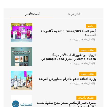
الأكثر قراءة
أحدث الأخبار
رياضة
أدعم السلة 3&amp;times;3 بطلاً للمرحلة
السادسة
الأربعاء, ٠٤ يونيو, ٢٠٢٥
ثقافة وفنون
الروايات وتطوير الذات الأكثر مبيعاً لـ
&amp;quot;دار الشرق&amp;quot; في
معرض الكتاب
الأربعاء, ٠٤ يونيو, ٢٠٢٥
ثقافة وفنون
وزارة الثقافة تدعو للالتزام بمعايير فن العرضة
الأربعاء, ٠٤ يونيو, ٢٠٢٥
اقتصاد وأعمال
مصرف قطر الإسلامي يصدر بنجاح صكوكاً بقيمة
750 مليون دولار أمريكي