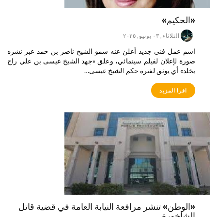
«الحكيم»
الثلاثاء, ٠٣ يونيو, ٢٠٢٥
اسم عمل فني جديد أعلن عنه سمو الشيخ ناصر بن حمد عبر نشره
صورة لإعلان لفيلم سينمائي، وعلق «جهد الشيخ عيسى بن علي راح
يخلد» أي يوثق لفترة حكم الشيخ عيسى…
افرا المزيد
«الوطن» تنشر مرافعة النيابة العامة في قضية قاتل
الشاخورة