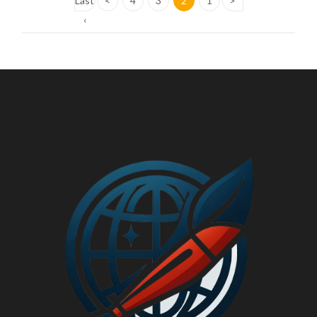
Last
>
4
3
2
1
<
›