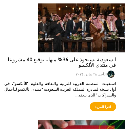
السعودية تستحوذ على 36% منها.. توقيع 40 مشروعا
في منتدى الألكسو
الأحد, ٢٨ يناير, ٢٠٢٤
استقبلت المنظمة العربية للتربية والثقافة والعلوم "الألكسو"، في
أول نسخة لمبادرة المملكة العربية السعودية "منتدى الألكسو للأعمال
والشراكات" الذي ينعقد…
افرا المزيد