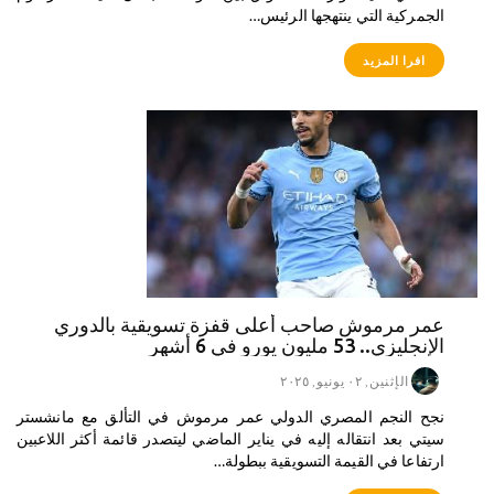
الجمركية التي ينتهجها الرئيس…
افرا المزيد
عمر مرموش صاحب أعلى قفزة تسويقية بالدوري
الإنجليزي.. 53 مليون يورو في 6 أشهر
الإثنين, ٠٢ يونيو, ٢٠٢٥
نجح النجم المصري الدولي عمر مرموش في التألق مع مانشستر
سيتي بعد انتقاله إليه في يناير الماضي ليتصدر قائمة أكثر اللاعبين
ارتفاعا في القيمة التسويقية ببطولة…