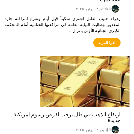
الثلاثاء, ٠٣ يونيو, ٢٠٢٥
زهراء حبيب القاتل اشترى سكيناً قبل أيام وتفرغ لمراقبة جاره
المغدور بهطالبت النيابة العامة في مرافعتها الختامية أمام المحكمة
الكبرى الجنائية الأولى بإنزال…
افرا المزيد
ارتفاع الذهب في ظل ترقب لفرض رسوم أمريكية
جديدة
الإثنين, ٠٢ يونيو, ٢٠٢٥